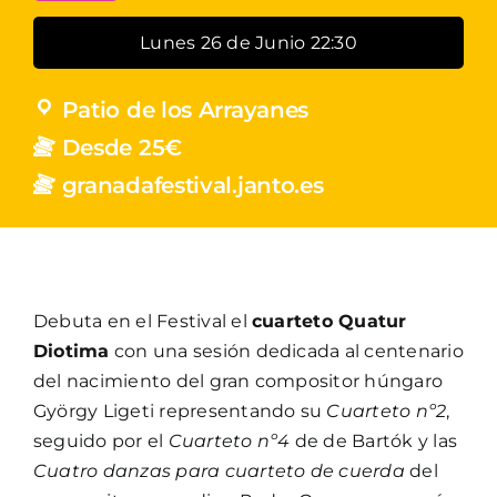
Lunes 26 de Junio 22:30
Patio de los Arrayanes
Desde 25€
granadafestival.janto.es
Debuta en el Festival el
cuarteto Quatur
Diotima
con una sesión dedicada al centenario
del nacimiento del gran compositor húngaro
György Ligeti representando su
Cuarteto nº2
,
seguido por el
Cuarteto nº4
de de Bartók y las
Cuatro danzas para cuarteto de cuerda
del