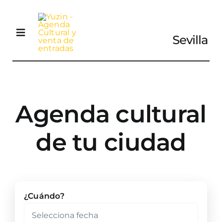
Saltar
al
contenido
Sevilla
Toggle
Navigation
Agenda Cultural
Agenda cultural
Descarga revista
de tu ciudad
Envía tus eventos
Contacta
¿Cuándo?