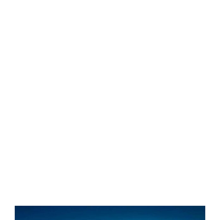
Yuzin.
Descubre todos los
eventos culturales de
tu ciudad. Música,
cine, teatro, danza,
exposiciones,
literatura …