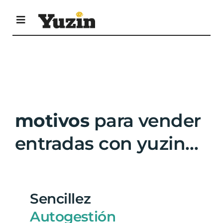
Saltar
al
Toggle
contenido
Navigation
Agenda Cultural
Descarga revista
motivos
para vender
Envía tus eventos
entradas con yuzin…
Contacta
Sencillez
Autogestión