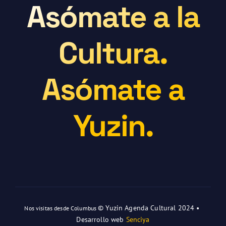
Asómate a la
Cultura.
Asómate a
Yuzin.
© Yuzin Agenda Cultural 2024 •
Nos visitas desde Columbus
Desarrollo web
Senciya