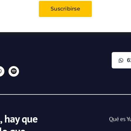
Suscribirse
6
, hay que
Qué es Y