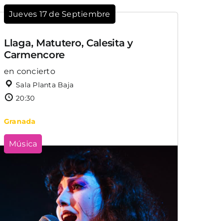
Jueves 17 de Septiembre
Llaga, Matutero, Calesita y
Carmencore
en concierto
Sala Planta Baja
20:30
Granada
Música