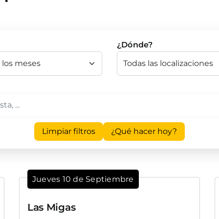
¿Dónde?
Limpiar filtros
¿Qué hacer hoy?
Jueves 10 de Septiembre
Las Migas