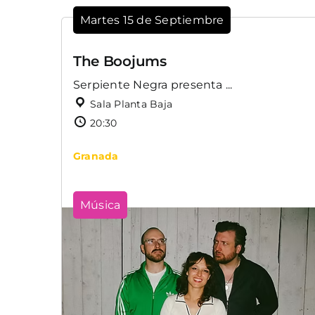
Martes 15 de Septiembre
The Boojums
Serpiente Negra presenta ...
Sala Planta Baja
20:30
Granada
Música