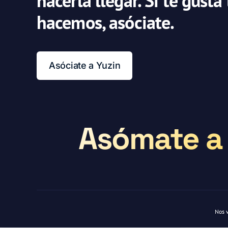
hacerla llegar. Si te gusta
hacemos, asóciate.
Asóciate a Yuzin
Asómate a 
Nos 