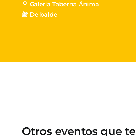
Galería Taberna Ánima
De balde
Otros eventos que t