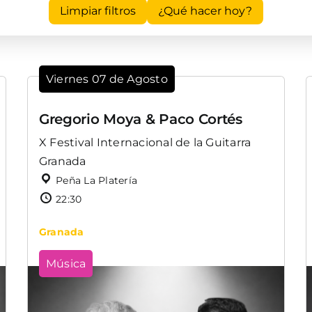
Limpiar filtros
¿Qué hacer hoy?
Viernes 07 de Agosto
Gregorio Moya & Paco Cortés
X Festival Internacional de la Guitarra
Granada
Peña La Platería
22:30
Granada
Música