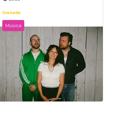
Granada
Música