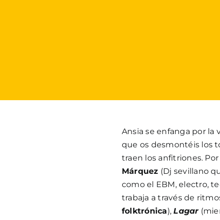
Ansia se enfanga por la 
que os desmontéis los t
traen los anfitriones. P
Márquez
(Dj sevillano q
como el EBM, electro, t
trabaja a través de ritmo
folktrónica
),
Lagar
(miem