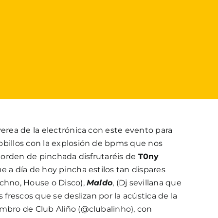
verea de la electrónica con este evento para
obillos con la explosión de bpms que nos
or orden de pinchada disfrutaréis de
T0ny
ue a día de hoy pincha estilos tan dispares
echno, House o Disco),
Maldo
, (Dj sevillana que
s frescos que se deslizan por la acústica de la
bro de Club Aliño (@clubalinho), con