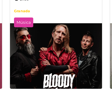
Granada
Música