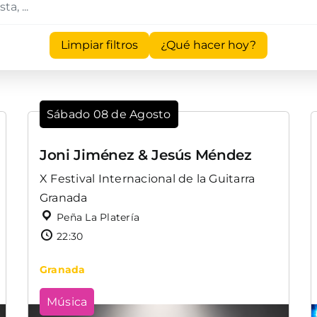
Limpiar filtros
¿Qué hacer hoy?
Sábado 08 de Agosto
Joni Jiménez & Jesús Méndez
X Festival Internacional de la Guitarra
Granada
Peña La Platería
22:30
Granada
Música