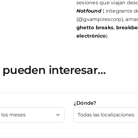
sesiones que viajan des
Notfound
( integrante d
(@gvampirescorp), amant
ghetto breaks
,
breakbe
electrónico
).
e pueden interesar…
¿Dónde?