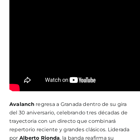
Avalanch
regresa a Granada dentro de su gira
del 30 aniversario, celebrando tres décadas de
trayectoria con un directo que combinará
repertorio reciente y grandes clásicos. Liderada
por
Alberto Rionda
, la banda reafirma su