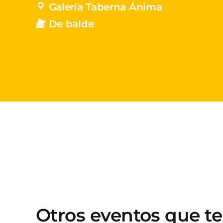
Galería Taberna Ánima
De balde
Otros eventos que t