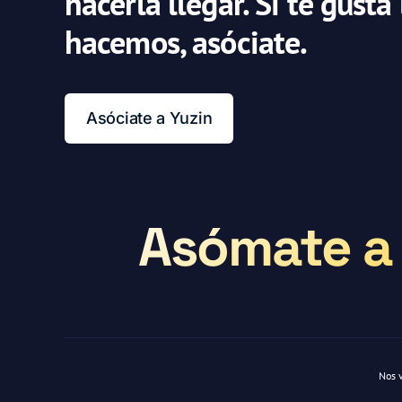
hacerla llegar. Si te gusta
hacemos, asóciate.
Asóciate a Yuzin
Asómate a 
Nos 