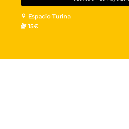
Espacio Turina
15€