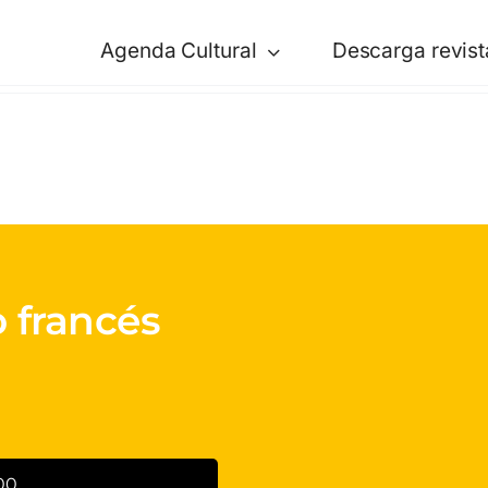
Agenda Cultural
Descarga revist
o francés
00