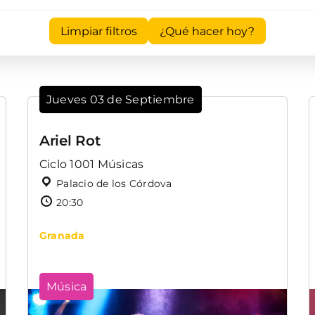
Limpiar filtros
¿Qué hacer hoy?
Jueves 03 de Septiembre
Ariel Rot
Ciclo 1001 Músicas
Palacio de los Córdova
20:30
Granada
Música