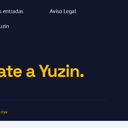
s entradas
Aviso Legal
uzin
te a Yuzin.
ciya