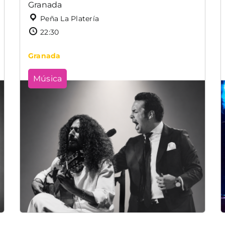
Granada
Peña La Platería
22:30
Granada
Música