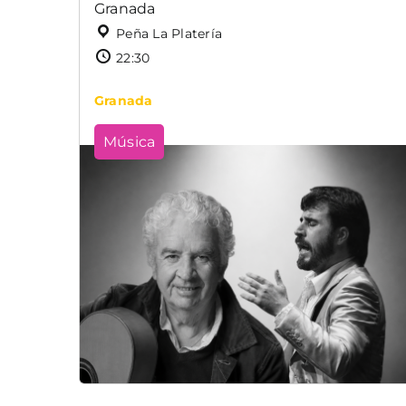
Granada
Peña La Platería
22:30
Granada
Música