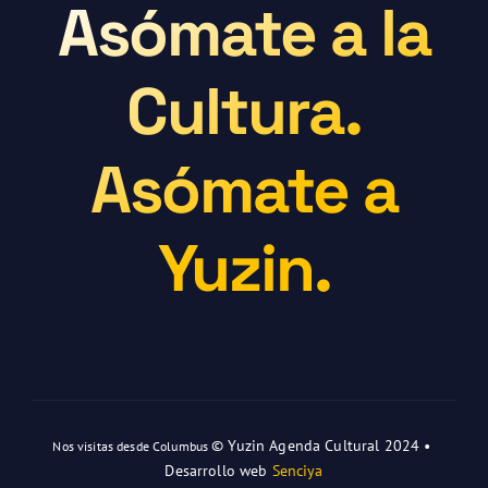
Asómate a la
Cultura.
Asómate a
Yuzin.
© Yuzin Agenda Cultural 2024 •
Nos visitas desde Columbus
Desarrollo web
Senciya