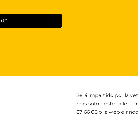
:00
Será impartido por la ve
más sobre este taller t
87 66 66 o la web elrin