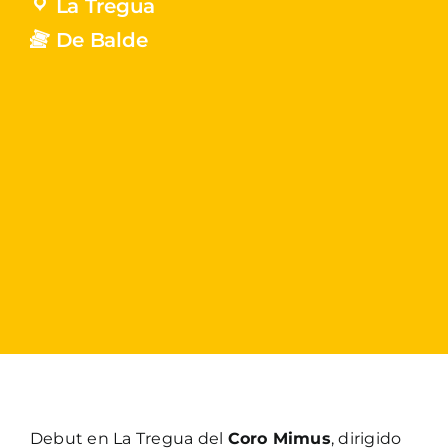
La Tregua
De Balde
Debut en La Tregua del
Coro Mimus
, dirigido