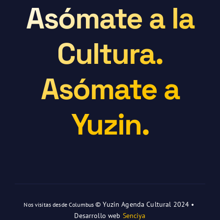
Asómate a la
Cultura.
Asómate a
Yuzin.
© Yuzin Agenda Cultural 2024 •
Nos visitas desde Columbus
Desarrollo web
Senciya