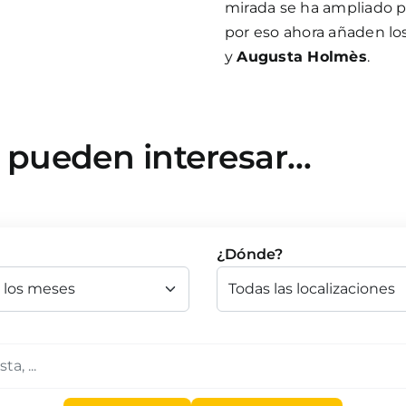
mirada se ha ampliado p
por eso ahora añaden l
y
Augusta Holmès
.
e pueden interesar…
¿Dónde?