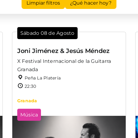
Limpiar filtros
¿Qué hacer hoy?
Sábado 08 de Agosto
Joni Jiménez & Jesús Méndez
X Festival Internacional de la Guitarra
Granada
Peña La Platería
22:30
Granada
Música