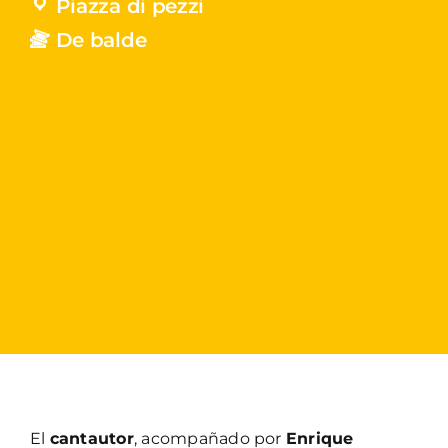
Piazza di pezzi
De balde
El
cantautor
, acompañado por
Enrique