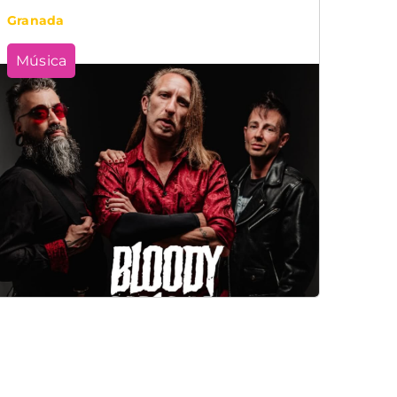
Granada
Música