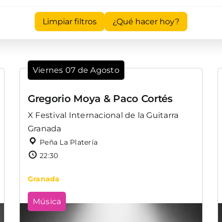
Limpiar filtros
¿Qué hacer hoy?
Viernes 07 de Agosto
Gregorio Moya & Paco Cortés
X Festival Internacional de la Guitarra
Granada
Peña La Platería
22:30
Granada
Música