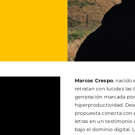
Marcos Crespo
, nacido
retratan con lucidez las
generación marcada por l
hiperproductividad. Des
propuesta conecta con e
letras en un testimonio 
bajo el dominio digital.