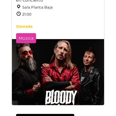
en concierto
Sala Planta Baja
21:00
Granada
Música