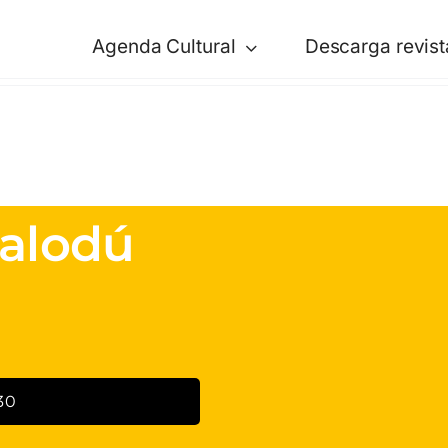
Agenda Cultural
Descarga revist
Palodú
30