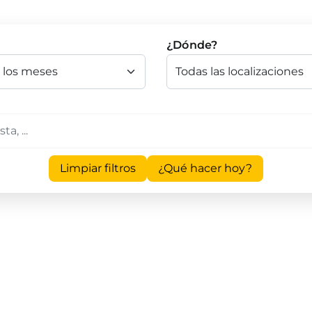
¿Dónde?
Limpiar filtros
¿Qué hacer hoy?