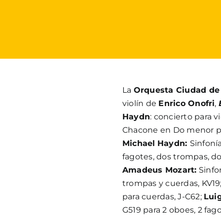
La
Orquesta Ciudad de
violín de
Enrico Onofri
,
Haydn
: concierto para 
Chacone en Do menor par
Michael
Haydn:
Sinfoní
fagotes, dos trompas, d
Amadeus Mozart:
Sinfo
trompas y cuerdas, KV19
para cuerdas, J-C62;
Luig
G519 para 2 oboes, 2 fag