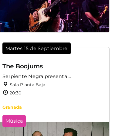
Martes 15 de Septiembre
The Boojums
Serpiente Negra presenta ...
Sala Planta Baja
20:30
Granada
Música