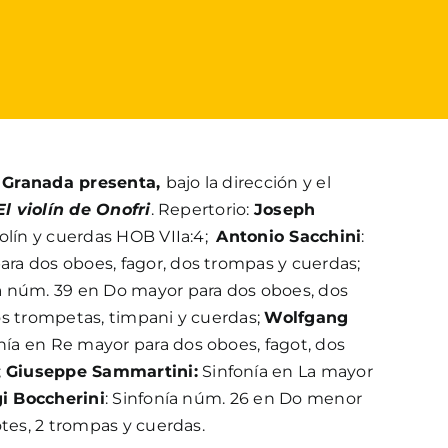
 Granada presenta,
bajo la dirección y el
El violín de Onofri
. Repertorio:
Joseph
violín y cuerdas HOB VIIa:4;
Antonio Sacchini
:
a dos oboes, fagor, dos trompas y cuerdas;
a núm. 39 en Do mayor para dos oboes, dos
os trompetas, timpani y cuerdas;
Wolfgang
nía en Re mayor para dos oboes, fagot, dos
;
Giuseppe Sammartini:
Sinfonía en La mayor
i Boccherini
: Sinfonía núm. 26 en Do menor
otes, 2 trompas y cuerdas.