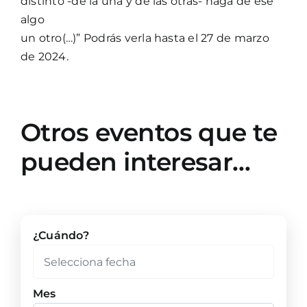
distinto -de la una y de las otras- haga de ese
algo
un otro(…)” Podrás verla hasta el 27 de marzo
de 2024.
Otros eventos que te
pueden interesar…
¿Cuándo?
Mes