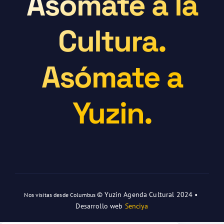
Asómate a la
Cultura.
Asómate a
Yuzin.
© Yuzin Agenda Cultural 2024 •
Nos visitas desde Columbus
Desarrollo web
Senciya