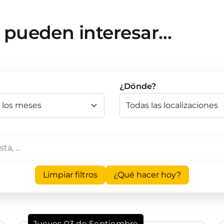
e pueden interesar…
¿Dónde?
Limpiar filtros
¿Qué hacer hoy?
Jueves 03 de Septiembre