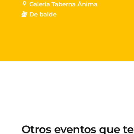
Galería Taberna Ánima
De balde
Otros eventos que t