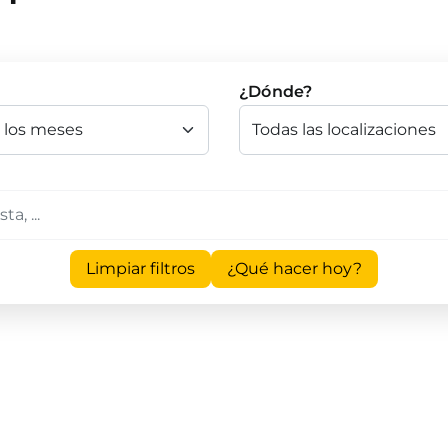
¿Dónde?
Limpiar filtros
¿Qué hacer hoy?