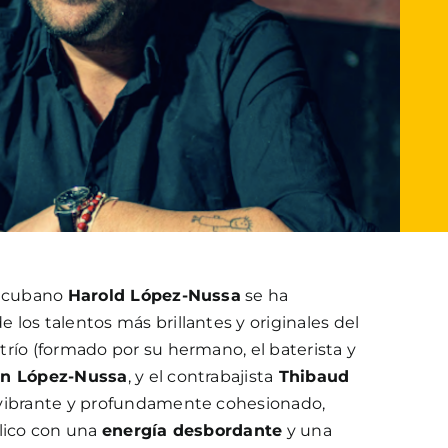
r cubano
Harold López-Nussa
se ha
los talentos más brillantes y originales del
río (formado por su hermano, el baterista y
án López-Nussa
, y el contrabajista
Thibaud
 vibrante y profundamente cohesionado,
blico con una
energía desbordante
y una