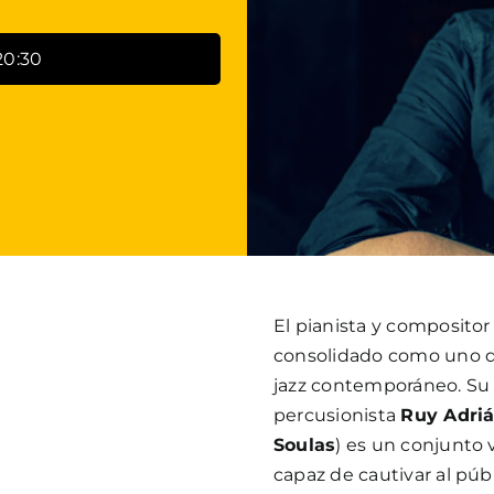
20:30
El pianista y composito
consolidado como uno de 
jazz contemporáneo. Su t
percusionista
Ruy Adri
Soulas
) es un conjunto
capaz de cautivar al pú