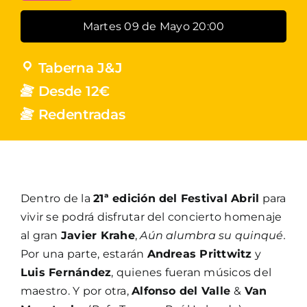
Martes 09 de Mayo 20:00
Taberna J&J
Desde 12€
Redentradas
Dentro de la
21ª edición del Festival Abril
para
vivir se podrá disfrutar del concierto homenaje
al gran
Javier Krahe
,
Aún alumbra su quinqué.
Por una parte, estarán
Andreas Prittwitz
y
Luis Fernández
, quienes fueran músicos del
maestro. Y por otra,
Alfonso del Valle
&
Van