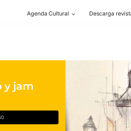
Agenda Cultural
Descarga revist
o y jam
30