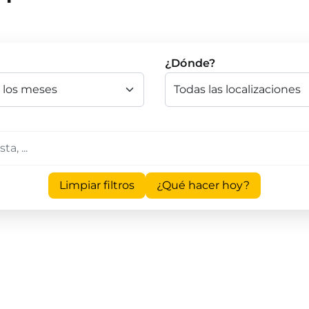
¿Dónde?
Limpiar filtros
¿Qué hacer hoy?