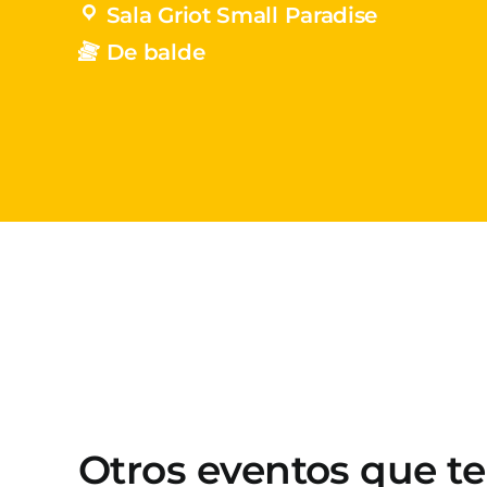
Sala Griot Small Paradise
De balde
Otros eventos que t