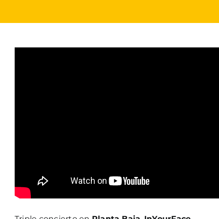
Triple concierto en
Planta Baja
.
InYourFace