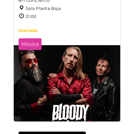
en concierto
Sala Planta Baja
21:00
Granada
Música