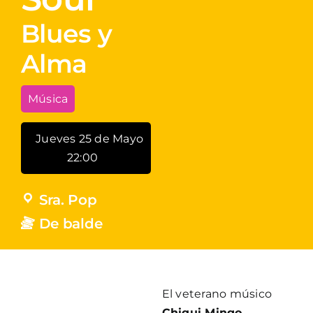
Blues y
Alma
Música
Jueves 25 de Mayo
22:00
Sra. Pop
De balde
El veterano músico
Chiqui Mingo