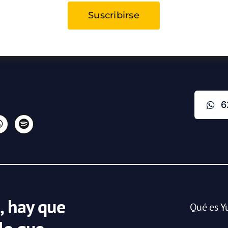
Suscribirse
6
, hay que
Qué es Y