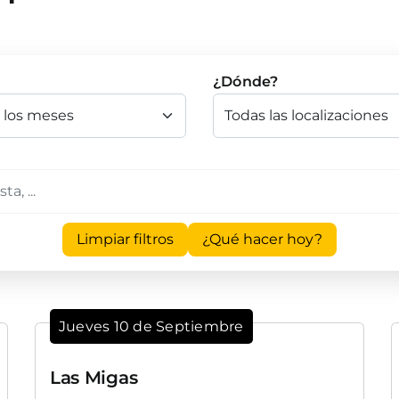
¿Dónde?
Limpiar filtros
¿Qué hacer hoy?
Jueves 10 de Septiembre
Las Migas