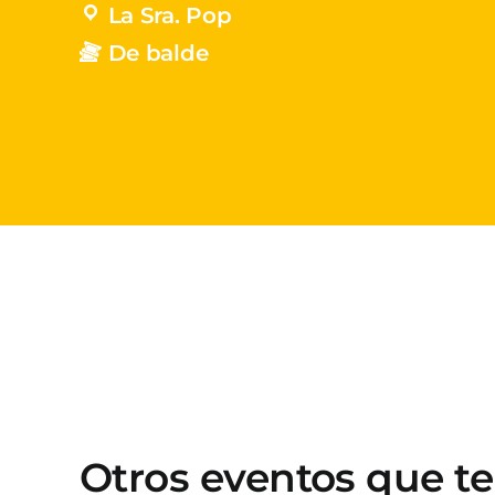
La Sra. Pop
De balde
Otros eventos que t