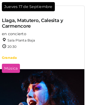
Jueves 17 de Septiembre
Llaga, Matutero, Calesita y
Carmencore
en concierto
Sala Planta Baja
20:30
Granada
Música