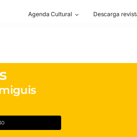
Agenda Cultural
Descarga revist
s
amiguis
30