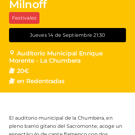
Milnoff
Festivales
Jueves 14 de Septiembre 21:30
Auditorio Municipal Enrique
Morente - La Chumbera
20€
en Redentradas
El auditorio municipal de la Chumbera, en
pleno barrio gitano del Sacromonte, acoge un
espectáculo de cante flamenco con dos