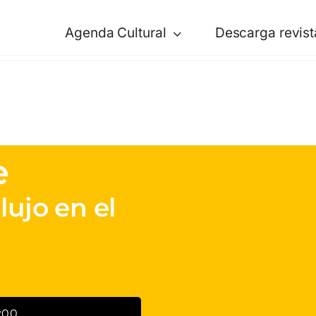
Agenda Cultural
Descarga revist
e
lujo en el
:00