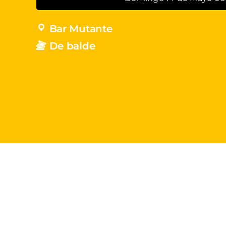
Bar Mutante
De balde