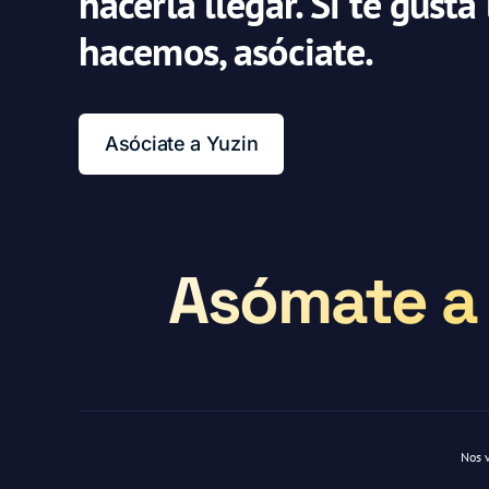
hacerla llegar. Si te gusta
hacemos, asóciate.
Asóciate a Yuzin
Asómate a 
Nos 