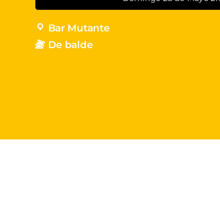
Bar Mutante
De balde