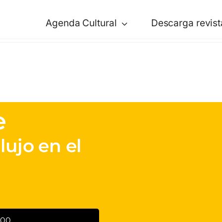
Agenda Cultural
Descarga revist
e
lujo en el
:00