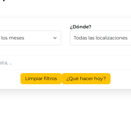
¿Dónde?
Limpiar filtros
¿Qué hacer hoy?