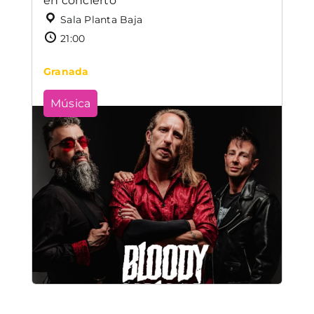
en concierto
Sala Planta Baja
21:00
Granada
Música