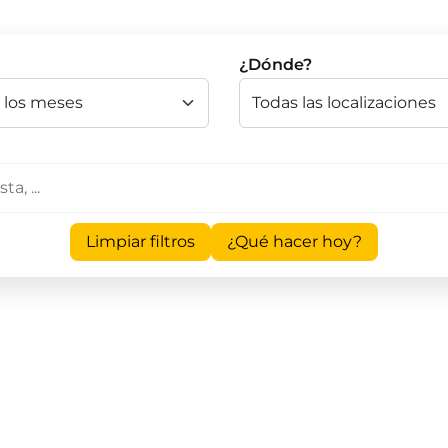
¿Dónde?
Limpiar filtros
¿Qué hacer hoy?