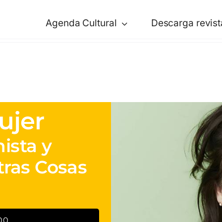
Agenda Cultural
Descarga revist
ujer
ista y
ras Cosas
00