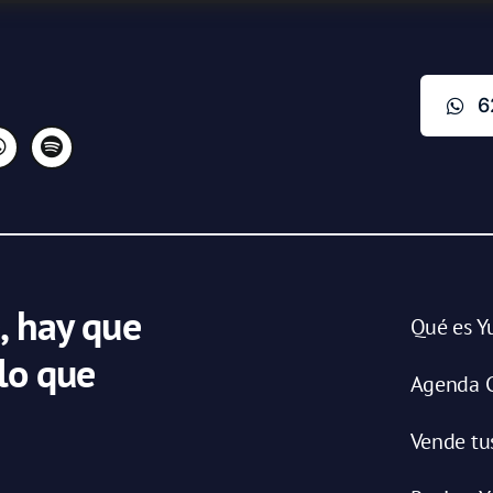
6
, hay que
Qué es Y
 lo que
Agenda C
Vende tu