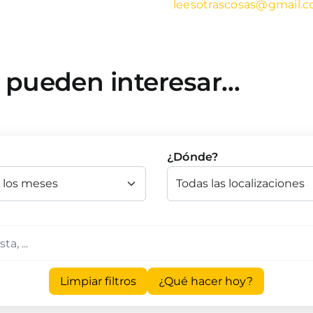
leesotrascosas@gmail.
e pueden interesar…
¿Dónde?
Limpiar filtros
¿Qué hacer hoy?