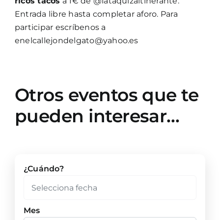
ricos tacos
a 1€ de @lataquizaitinerante.
Entrada libre hasta completar aforo. Para
participar escríbenos a
enelcallejondelgato@yahoo.es
Otros eventos que te
pueden interesar…
¿Cuándo?
Mes