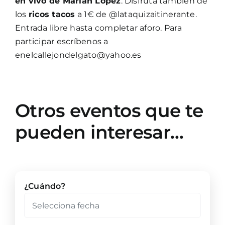
en vivo de Marián López
. Disfruta también de
los
ricos tacos
a 1€ de @lataquizaitinerante.
Entrada libre hasta completar aforo. Para
participar escríbenos a
enelcallejondelgato@yahoo.es
Otros eventos que te
pueden interesar…
¿Cuándo?