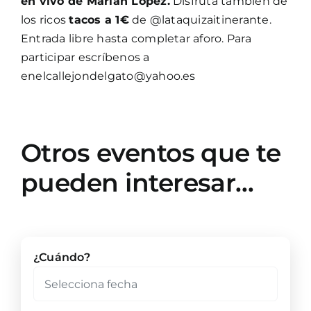
en vivo de Marián López.
Disfruta también de
los ricos
tacos a 1€
de @lataquizaitinerante.
Entrada libre hasta completar aforo. Para
participar escríbenos a
enelcallejondelgato@yahoo.es
Otros eventos que te
pueden interesar…
¿Cuándo?