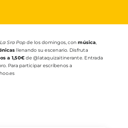
La Sra Pop
de los domingos, con
música
,
énicas
llenando su escenario. Disfruta
cos a 1,50€
de @lataquizaitinerante. Entrada
ro. Para participar escríbenos a
hoo.es