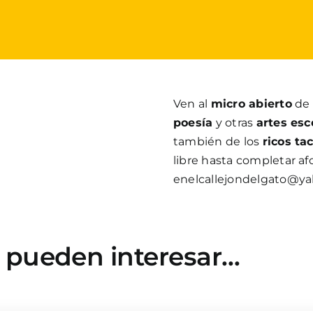
Ven al
micro abierto
de
poesía
y otras
artes esc
también de los
ricos ta
libre hasta completar afo
enelcallejondelgato@ya
e pueden interesar…