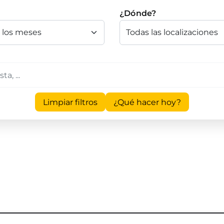
¿Dónde?
Limpiar filtros
¿Qué hacer hoy?