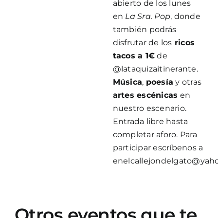
abierto de los lunes
en
La Sra. Pop
, donde
también podrás
disfrutar de los
ricos
tacos a 1€
de
@lataquizaitinerante.
Música
,
poesía
y otras
artes escénicas
en
nuestro escenario.
Entrada libre hasta
completar aforo. Para
participar escríbenos a
enelcallejondelgato@yaho
Otros eventos que te