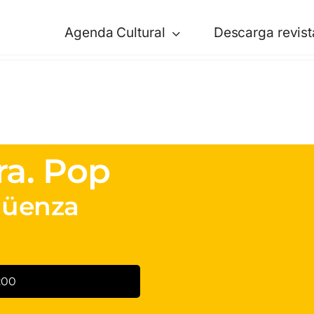
Agenda Cultural
Descarga revist
ra. Pop
güenza
:00