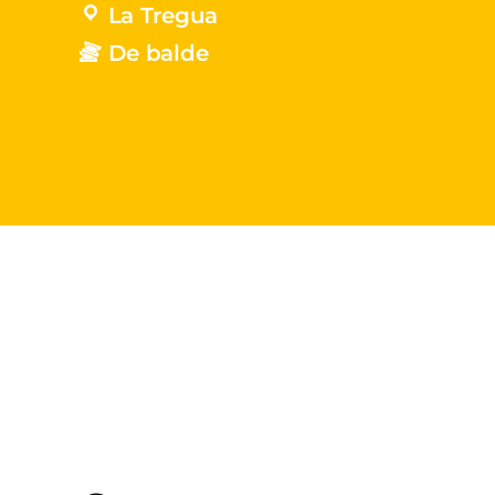
La Tregua
De balde